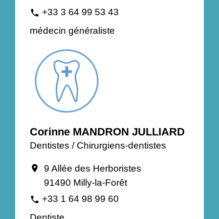
+33 3 64 99 53 43
phone
médecin généraliste
Corinne MANDRON JULLIARD
Dentistes / Chirurgiens-dentistes
9 Allée des Herboristes
location_on
91490 Milly-la-Forêt
+33 1 64 98 99 60
phone
Dentiste