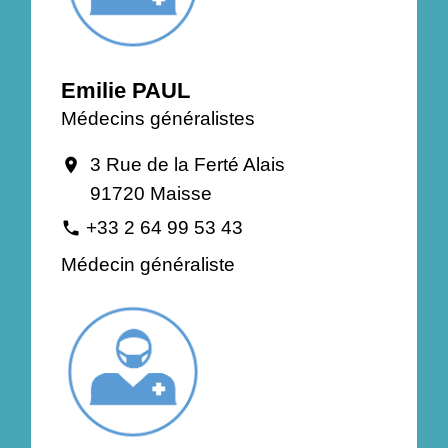
Emilie PAUL
Médecins généralistes
3 Rue de la Ferté Alais
location_on
91720 Maisse
+33 2 64 99 53 43
phone
Médecin généraliste