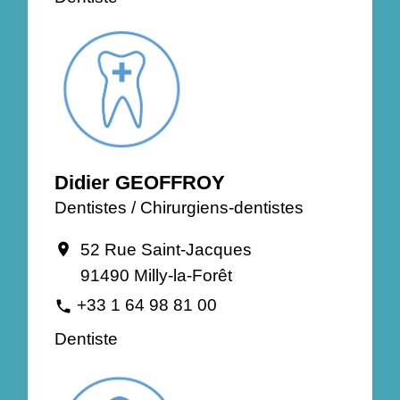
Didier GEOFFROY
Dentistes / Chirurgiens-dentistes
52 Rue Saint-Jacques
location_on
91490 Milly-la-Forêt
+33 1 64 98 81 00
phone
Dentiste