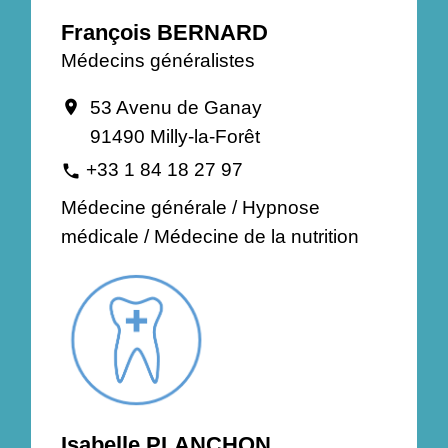
François BERNARD
Médecins généralistes
53 Avenu de Ganay
location_on
91490 Milly-la-Forêt
+33 1 84 18 27 97
phone
Médecine générale / Hypnose
médicale / Médecine de la nutrition
Isabelle PLANCHON