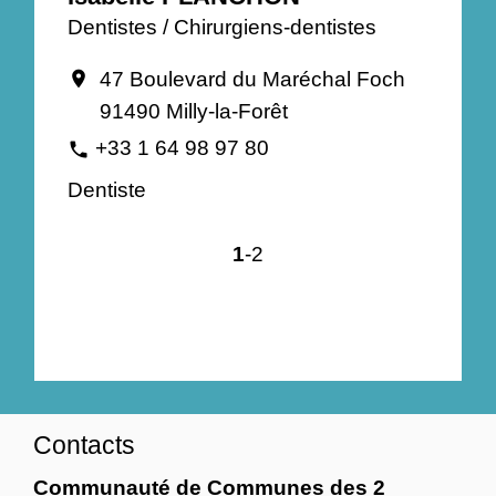
Dentistes / Chirurgiens-dentistes
47 Boulevard du Maréchal Foch
location_on
91490 Milly-la-Forêt
+33 1 64 98 97 80
phone
Dentiste
1
-2
Contacts
Communauté de Communes des 2