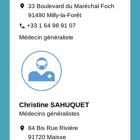
33 Boulevard du Maréchal Foch
location_on
91490 Milly-la-Forêt
+33 1 64 98 91 07
phone
Médecin généraliste
Christine SAHUQUET
Médecins généralistes
84 Bis Rue Rivière
location_on
91720 Maisse