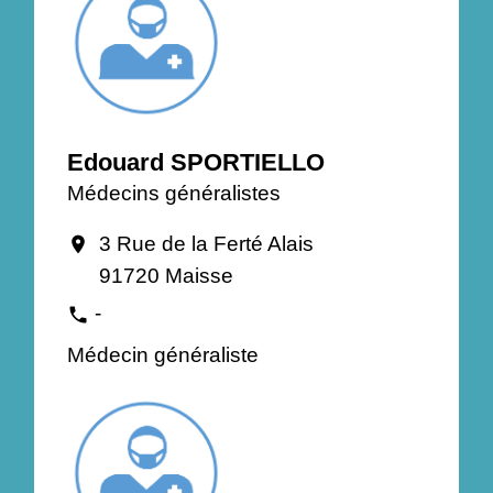
Edouard SPORTIELLO
Médecins généralistes
3 Rue de la Ferté Alais
location_on
91720 Maisse
-
phone
Médecin généraliste