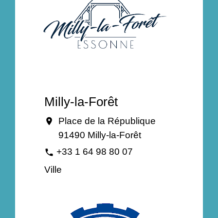
Milly-la-Forêt
Place de la République
location_on
91490 Milly-la-Forêt
+33 1 64 98 80 07
phone
Ville