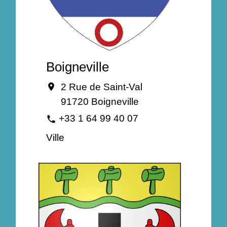
Boigneville
2 Rue de Saint-Val
location_on
91720 Boigneville
+33 1 64 99 40 07
phone
Ville