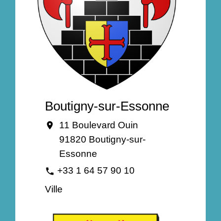
Boutigny-sur-Essonne
11 Boulevard Ouin
location_on
91820 Boutigny-sur-
Essonne
+33 1 64 57 90 10
phone
Ville