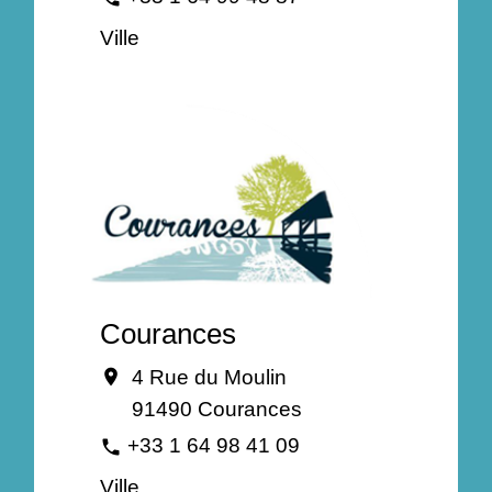
Ville
Courances
4 Rue du Moulin
location_on
91490 Courances
+33 1 64 98 41 09
phone
Ville