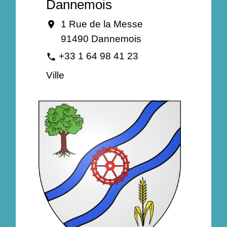
Dannemois
1 Rue de la Messe
location_on
91490 Dannemois
+33 1 64 98 41 23
phone
Ville