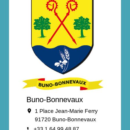
Buno-Bonnevaux
1 Place Jean-Marie Ferry
location_on
91720 Buno-Bonnevaux
+33 1 64 99 48 87
phone