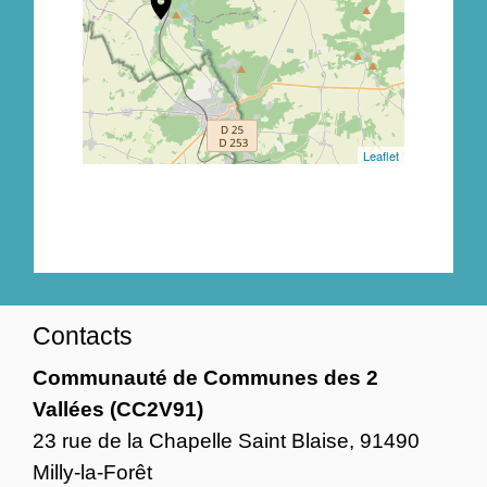
location_on
Leaflet
Contacts
Communauté de Communes des 2
Vallées (CC2V91)
23 rue de la Chapelle Saint Blaise, 91490
Milly-la-Forêt