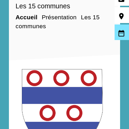
Les 15 communes
room
Accueil
Présentation
Les 15
/
/
communes
date_range