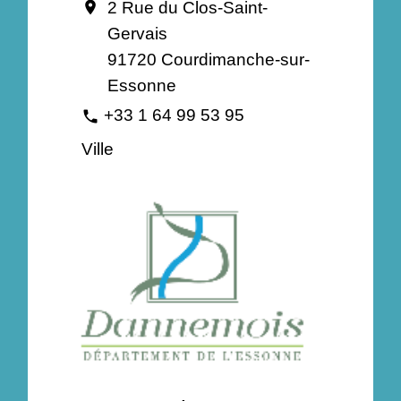
2 Rue du Clos-Saint-
location_on
Gervais
91720 Courdimanche-sur-
Essonne
+33 1 64 99 53 95
phone
Ville