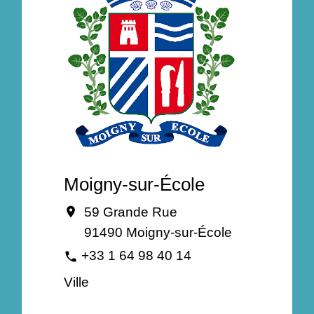
Moigny-sur-École
59 Grande Rue
location_on
91490 Moigny-sur-École
+33 1 64 98 40 14
phone
Ville