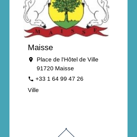
Maisse
Place de l'Hôtel de Ville
location_on
91720 Maisse
+33 1 64 99 47 26
phone
Ville