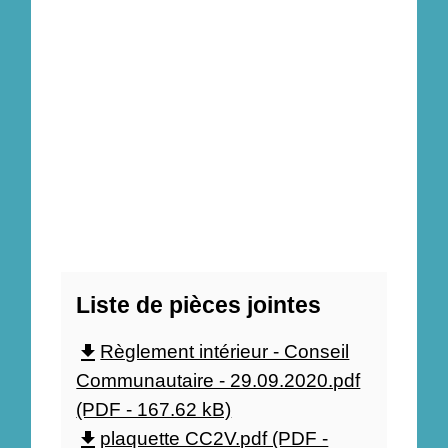
Liste de pièces jointes
Règlement intérieur - Conseil
file_download
Communautaire - 29.09.2020.pdf
(PDF - 167.62 kB)
plaquette CC2V.pdf (PDF -
file_download