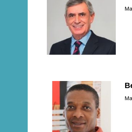
Ma
B
Ma