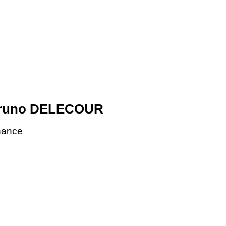
runo DELECOUR
nance