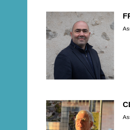
F
As
C
As