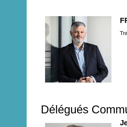
F
Tr
Délégués Commu
J