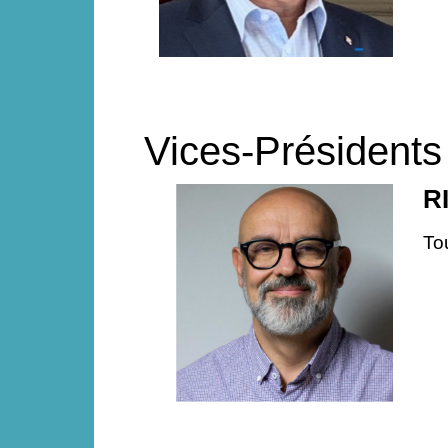
Vices-Présidents
R
To