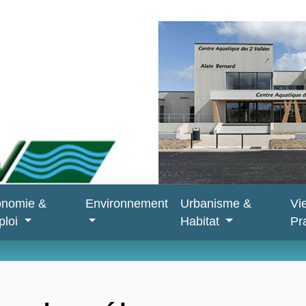
onomie &
Environnement
Urbanisme &
Vi
ploi
Habitat
Pr