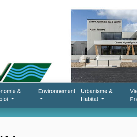
onomie &
Environnement
Urbanisme &
Vi
ploi
Habitat
Pr