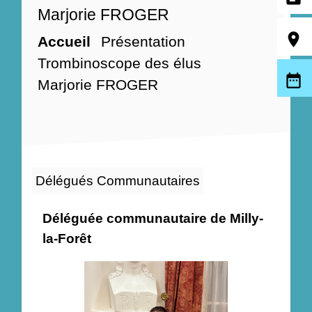
Marjorie FROGER
room
Accueil
Présentation
/
/
Trombinoscope des élus
/
date_range
Marjorie FROGER
Délégués Communautaires
Déléguée communautaire de Milly-
la-Forêt