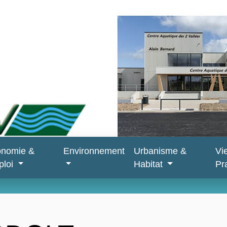
onomie &
Environnement
Urbanisme &
Vi
ploi
Habitat
Pr