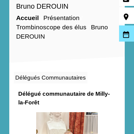
Bruno DEROUIN
room
Accueil
Présentation
/
/
Trombinoscope des élus
Bruno
/
date_range
DEROUIN
Délégués Communautaires
Délégué communautaire de Milly-
la-Forêt